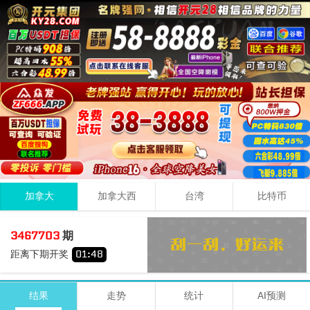
加拿大
加拿大西
台湾
比特币
0
6
5
11
3467703
期
+
+
=
距离下期开奖
01
:
48
小
单
期号
时间
号码
结果
走势
统计
AI预测