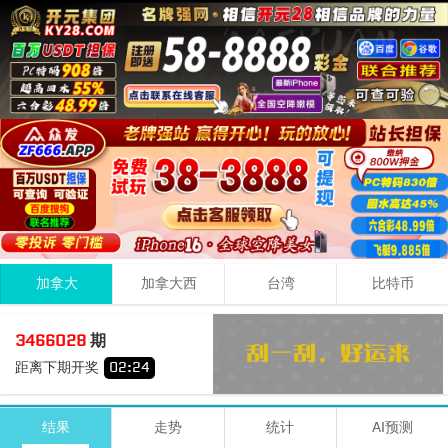
加拿大
加拿大西
台湾
比特币
4
0
7
11
3466028
期
+
+
=
距离下期开奖
02
:
23
小
单
期号
时间
号码
结果
走势
统计
AI预测