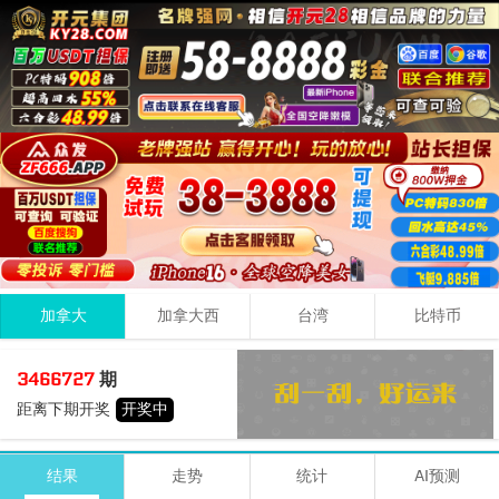
加拿大
加拿大西
台湾
比特币
4
2
6
12
3466727
期
+
+
=
距离下期开奖
开奖中
小
双
期号
时间
号码
结果
走势
统计
AI预测