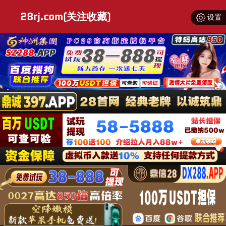
28rj.com(关注收藏)
设置