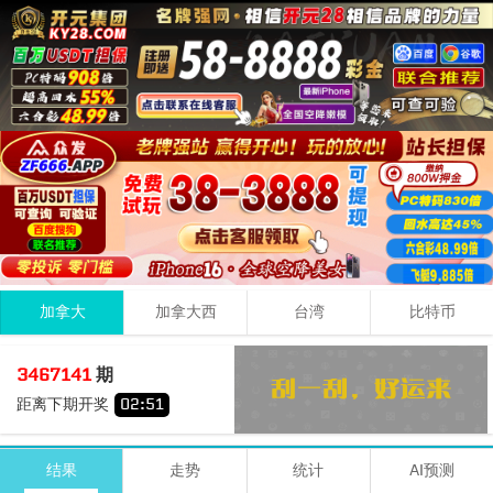
加拿大
加拿大西
台湾
比特币
1
8
2
11
3467141
期
+
+
=
距离下期开奖
02
:
51
小
单
期号
时间
号码
结果
走势
统计
AI预测