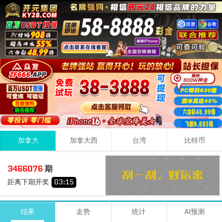
加拿大
加拿大西
台湾
比特币
2
7
2
11
3466076
期
+
+
=
距离下期开奖
03
:
15
小
单
期号
时间
号码
结果
走势
统计
AI预测