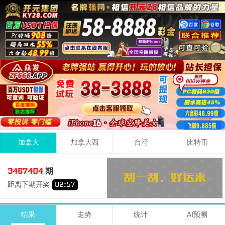
加拿大
加拿大西
台湾
比特币
1
5
0
06
3467404
期
+
+
=
距离下期开奖
02
:
57
小
双
期号
时间
号码
结果
走势
统计
AI预测