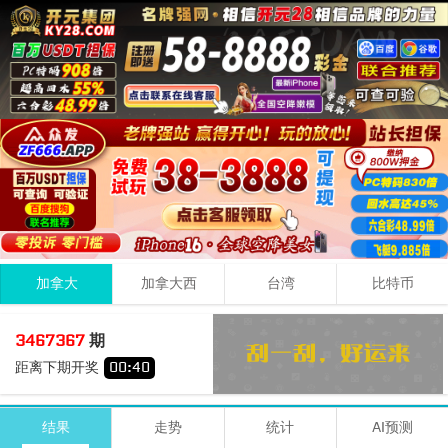
加拿大
加拿大西
台湾
比特币
0
0
2
02
3467367
期
+
+
=
距离下期开奖
00
:
39
小
双
期号
时间
号码
结果
走势
统计
AI预测